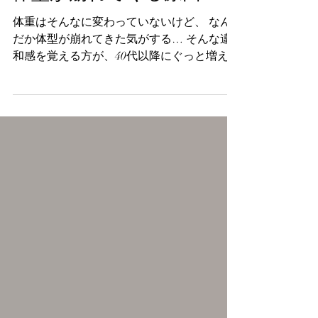
体の健康
体型が崩れてくる原因
体重はそんなに変わっていないけど、 なん
だか体型が崩れてきた気がする… そんな違
和感を覚える方が、40代以降にぐっと増えて
きます。 実はこの現象、「加齢」だけが原
因ではありません。 体型の崩れの正体と
は… 《筋肉の衰退・姿勢の悪化》 によるも
のです。 年齢とともに筋肉は徐々に減少し
て、 使われない部位から 「脂肪」に置き換
わっていきます 。 さらに、 姿勢の悪化が加
わることで、 お腹がぽっこり、ヒップが下
がる、背中が丸くなる、猫背になる といっ
た体型の変化が生まれていきます。 そこに
運動不足が入るとさらに体型の崩れは加速し
ていきます。 もうひとつ、40代前後に特有