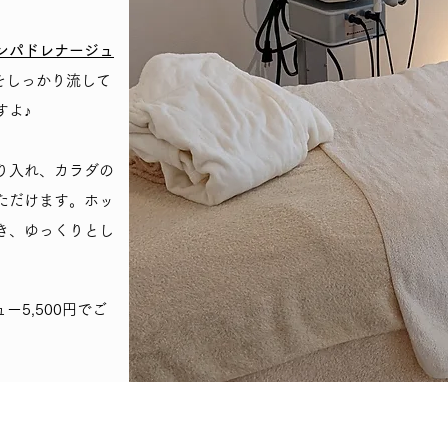
ンパドレナージュ
をしっかり流して
すよ♪
り入れ、カラダの
ただけます。ホッ
き、ゆっくりとし
ー5,500円でご