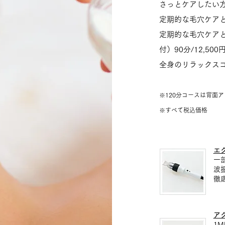
さっとケアしたい方向
定期的な毛穴ケアと整
定期的な毛穴ケア
付）90分/12,500
全身のリラックスコー
※120分コースは背面
※すべて税込価格
エ
一
波
徹
ア
1