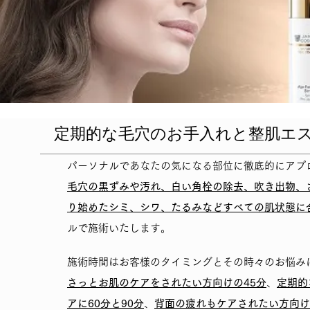
定期的な毛穴のお手入れと整肌エ
パーソナルであなたの気になる部位に徹底的にアプ
毛穴の黒ずみや汚れ、白い角栓の除去、吹き出物、
り始めたシミ、シワ、たるみなどすべての肌状態に
ルで施術いたします。
施術時間はお客様のタイミングとその時々のお悩み
さっとお肌のケアをされたい方向けの45分
、
定期的
アに60分と90分
、
背面の疲れもケアされたい方向け