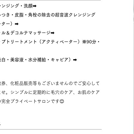
レンジング・洗顔➡
らつき・皮脂・角栓の除去の超音波クレンジング
ーター）
➡
ャル＆デコルテマッサージ➡
ップトリートメント（アクティベーター）
※90分・
美白・美容液・水分補給・キャビア）➡
数券、化粧品販売等もございませんのでご安心して
ませ。シンプルに定期的に毛穴のケア、お肌のケア
完全プライベートサロンです😊
ス