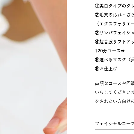
①美白タイプのク
②毛穴の汚れ・ざ
（エクスフォリエ
③リンパフェイシ
④超音波リフトア
120分コース➡
⑤選べるマスク（
⑥お仕上げ
高額なコースや回
いらしてください
をされたい方向けの
フェイシャルコー