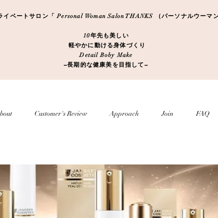
ートサロン「 Personal Woman Salon THANKS （パーソナルウ
10年先も美しい
軽やかに動ける身体づくり
Detail Boby Make
​−長期的な健康美を目指して−
bout
Customer's Review
Approach
Join
FAQ