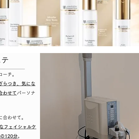
ステ
ローチ。
ざらつき、気にな
合わせて
パーソナ
に合わせて。
なフェイシャルケ
の120分
。