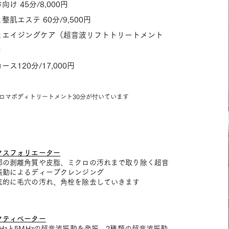
け 45分/8,000円
肌エステ 60分/9,500円
とエイジングケア（超音波リフトトリートメント
円
ス120分/17,000円
アロマボディトリートメント30分が付いています
クスフォリエーター
部の剥離角質や皮脂、ミクロの汚れまで取り除く超音
振動によるディープクレンジング
底的に毛穴の汚れ、角栓を除去していきます
クティベーター
MHzと5MHzの超音波振動を発振。2種類の超音波振動