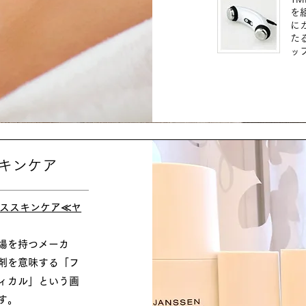
を
に
た
ッ
スキンケア
ススキンケア≪ヤ
場を持つメーカ
剤を意味する「フ
ィカル」という画
す。