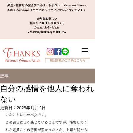
銀座・新富町の完全プライベートサロン「 Personal Woman
Salon THANKS （パーソナルウーマンサロン サンクス）」
10年先も美しい
軽やかに動ける身体づくり
Detail Boby Make
​−長期的な健康美を目指して−
初回体験のご予約はこちら
記事
自分の感情を他人に奪われ
ない
更新日：
2025年1月12日
こんにちは！サバ女です。
この題目は日々感じていることですが、接客してく
れた定員さんの態度が悪かったとか、上司が朝から