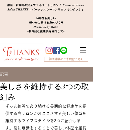
銀座・新富町の完全プライベートサロン「 Personal Woman
Salon THANKS （パーソナルウーマンサロン サンクス）」
10年先も美しい
軽やかに動ける身体づくり
Detail Boby Make
​−長期的な健康美を目指して−
初回体験のご予約はこちら
記事
美しさを維持する3つの取
組み
ずっと綺麗であり続ける長期的な健康美を提
供する当サロンがオススメする美しい体型を
維持するライフスタイルを3つご紹介しま
す。常に意識をすることで美しい体型を維持