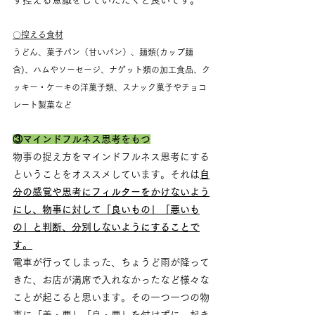
〇控える食材
うどん、菓子パン（甘いパン）、麺類(カップ麺
含)、ハムやソーセージ、ナゲット類の加工食品、ク
ッキー・ケーキの洋菓子類、スナック菓子やチョコ
レート製菓など
③マインドフルネス思考をもつ
物事の捉え方をマインドフルネス思考にする
ということをオススメしています。それは
自
分の感覚や思考にフィルターをかけないよう
にし、物事に対して「良いもの」「悪いも
の」と判断、分別しないようにすることで
す。
電車が行ってしまった、ちょうど雨が降って
きた、お店が満席で入れなかったなど様々な
ことが起こると思います。その一つ一つの物
事に「善・悪」「良・悪」を付けずに、起き