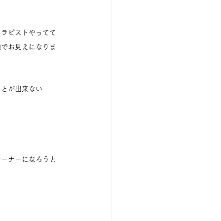
セラピストやってて
顔でお見えになりま
ことが出来ない
レーナーになろうと
　