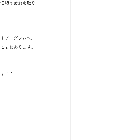
で日頃の疲れも取り
り出すプログラムへ。
」
ことにあります。
です＾＾