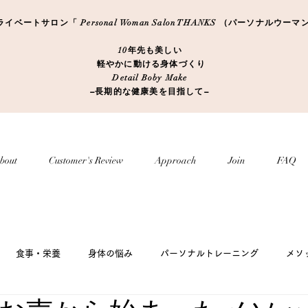
ートサロン「 Personal Woman Salon THANKS （パーソナルウ
10年先も美しい
軽やかに動ける身体づくり
Detail Boby Make
​−長期的な健康美を目指して−
bout
Customer's Review
Approach
Join
FAQ
食事・栄養
身体の悩み
パーソナルトレーニング
メソ