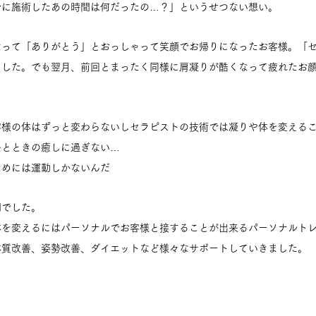
命に施術したあの時間は何だったの…？」というせつない想い。
なって「ありがとう」とおっしゃって笑顔でお帰りになったお客様。「
ました。でも翌月、前回とまったく同様に肩凝りが酷くなって疲れたお
客様の体はずっと変わらないしセラピストの技術では凝りや体を変える
ひとときの癒しに過ぎない…
ためには運動しかないんだ
間でした。
体を変えるにはパーソナルでお客様と接することが出来るパーソナルト
体質改善、姿勢改善、ダイエットなど様々なサポートしていきました。