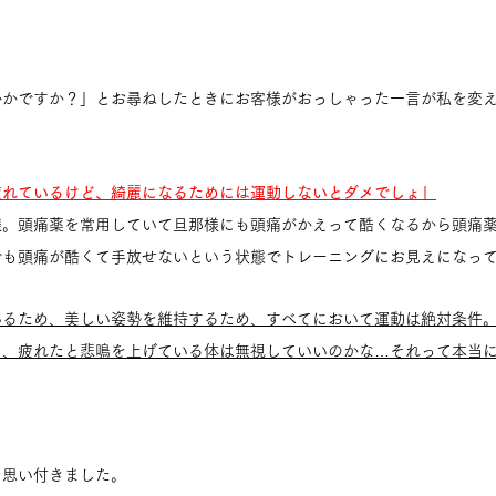
かかですか？」とお尋ねしたときにお客様がおっしゃった一言が私を変
疲れているけど、綺麗になるためには運動しないとダメでしょ」
様。頭痛薬を常用していて旦那様にも頭痛がかえって酷くなるから頭痛
でも頭痛が酷くて手放せないという状態でトレーニングにお見えになっ
いるため、美しい姿勢を維持するため、すべてにおいて運動は絶対条件
て、疲れたと悲鳴を上げている体は無視していいのかな…それって本当
を思い付きました。