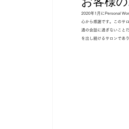
お客様の
サバサバした人生観
私のこと
2020年1月にPersona
心から感謝です。このサ
通の会話に過ぎないこと
を出し続けるサロンであ