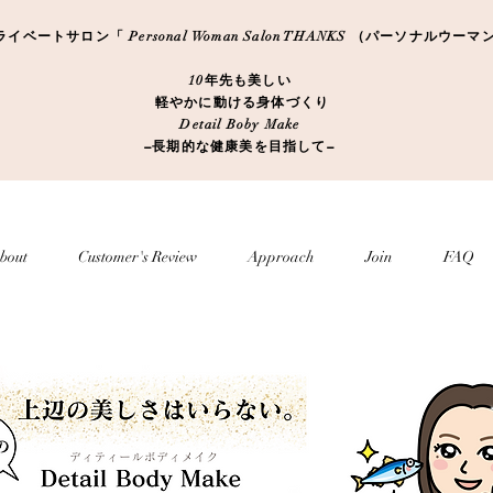
ートサロン「 Personal Woman Salon THANKS （パーソナルウ
10年先も美しい
軽やかに動ける身体づくり
Detail Boby Make
​−長期的な健康美を目指して−
bout
Customer's Review
Approach
Join
FAQ