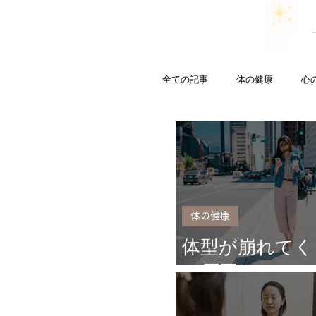
全ての記事
体の健康
心
姿勢／歪み
サバサバし
体の健康
体型が崩れてく
る原因