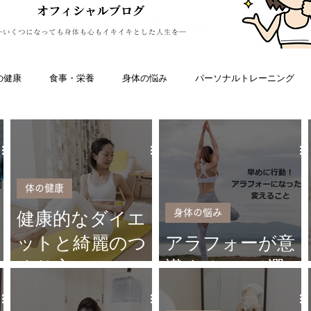
の健康
食事・栄養
身体の悩み
パーソナルトレーニング
た人生観
私のこと
体の健康
身体の悩み
健康的なダイエ
ットと綺麗のつ
アラフォーが意
くり方
識すること3選