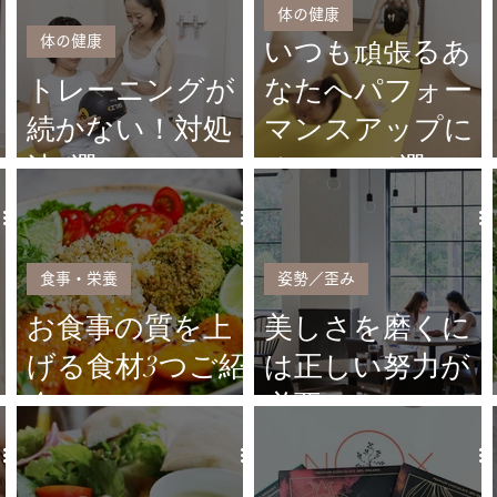
体の健康
体の健康
いつも頑張るあ
トレーニングが
なたへパフォー
続かない！対処
マンスアップに
法5選
オススメ3選
食事・栄養
姿勢／歪み
お食事の質を上
美しさを磨くに
げる食材3つご紹
は正しい努力が
介
必要