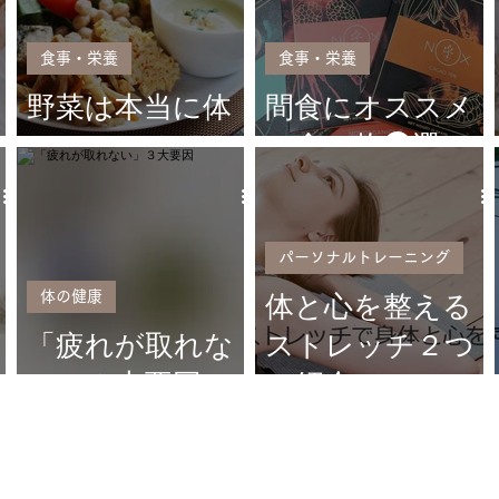
食事・栄養
食事・栄養
野菜は本当に体
間食にオススメ
にいいの？
の食べ物❸選
パーソナルトレーニング
体の健康
体と心を整える
「疲れが取れな
ストレッチ２つ
い」３大要因
ご紹介