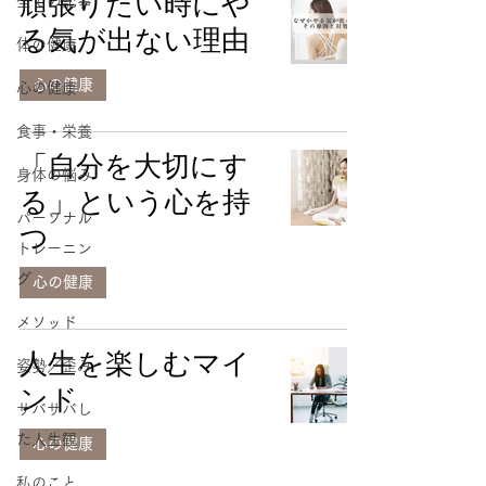
頑張りたい時にや
全ての記事
る気が出ない理由
体の健康
心の健康
心の健康
食事・栄養
「自分を大切にす
身体の悩み
る」という心を持
パーソナル
つ
トレーニン
グ
心の健康
メソッド
人生を楽しむマイ
姿勢／歪み
ンド
サバサバし
た人生観
心の健康
私のこと