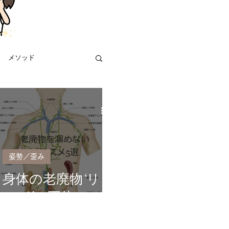
メソッド
姿勢／歪み
身体の老廃物‘リ
ンパ’の正体