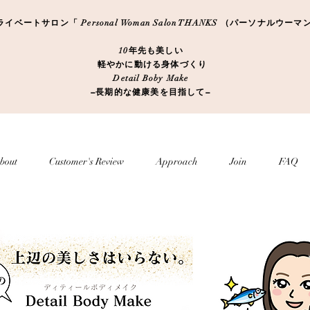
ートサロン「 Personal Woman Salon THANKS （パーソナルウ
10年先も美しい
軽やかに動ける身体づくり
Detail Boby Make
​−長期的な健康美を目指して−
bout
Customer's Review
Approach
Join
FAQ