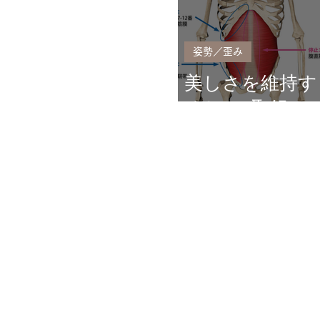
姿勢／歪み
美しさを維持す
る3つの取組み