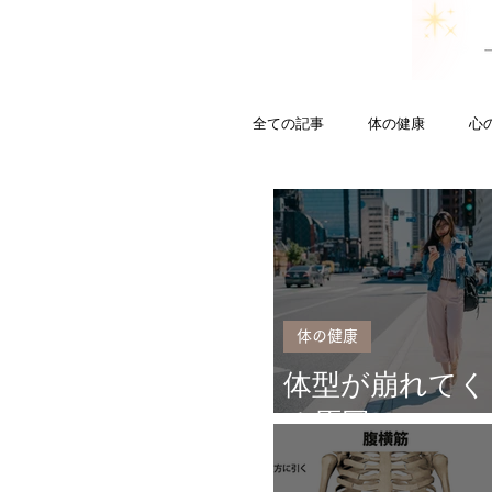
全ての記事
体の健康
心
姿勢／歪み
サバサバし
体の健康
体型が崩れてく
る原因