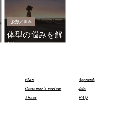
姿勢／歪み
体型の悩みを解
説
Plan
​Approach
​Customer’s review
Joi
n
About
FAQ