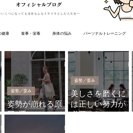
の健康
食事・栄養
身体の悩み
パーソナルトレーニング
た人生観
私のこと
姿勢／歪み
姿勢／歪み
美しさを磨くに
姿勢が崩れる原
は正しい努力が
因3選
必要